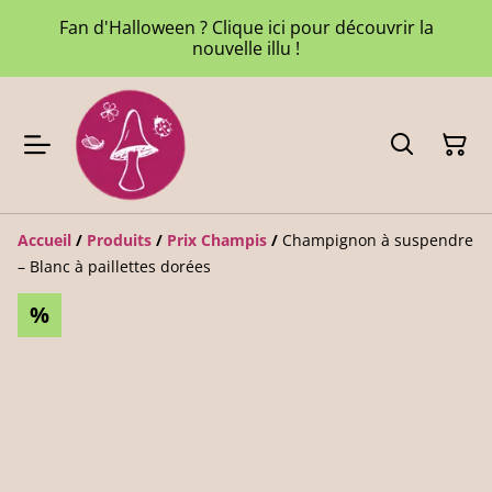
Fan d'Halloween ? Clique ici pour découvrir la
nouvelle illu !
Accueil
/
Produits
/
Prix Champis
/
Champignon à suspendre
– Blanc à paillettes dorées
%