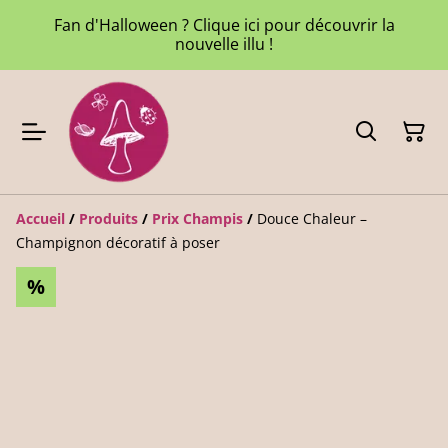
Fan d'Halloween ? Clique ici pour découvrir la
nouvelle illu !
Accueil
/
Produits
/
Prix Champis
/
Douce Chaleur –
Champignon décoratif à poser
%