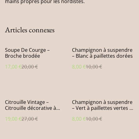
mains propres pour les nordistes.
Articles connexes
%
%
Soupe De Courge –
Champignon à suspendre
Broche brodée
– Blanc à paillettes dorées
17,00 €
20,00 €
8,00 €
10,00 €
%
%
Citrouille Vintage –
Champignon à suspendre
Citrouille décorative à
– Vert à paillettes vertes et
poser
nacrées
19,00 €
27,00 €
8,00 €
10,00 €