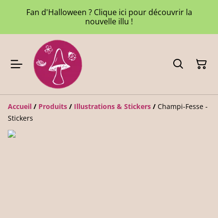
Fan d'Halloween ? Clique ici pour découvrir la
nouvelle illu !
Accueil
/
Produits
/
Illustrations & Stickers
/
Champi-Fesse -
Stickers