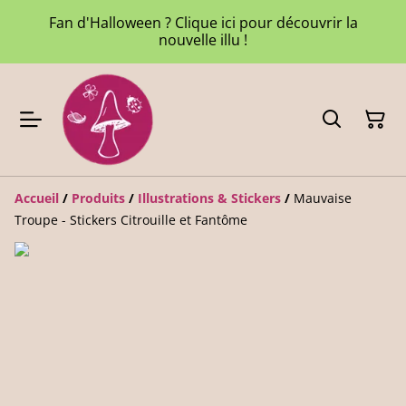
Fan d'Halloween ? Clique ici pour découvrir la
nouvelle illu !
Accueil
/
Produits
/
Illustrations & Stickers
/
Mauvaise
Troupe - Stickers Citrouille et Fantôme